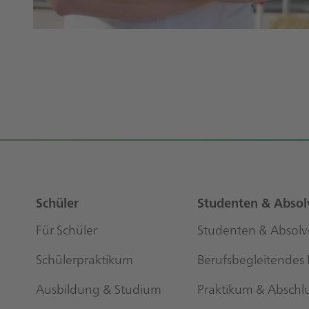
Lukas Stößer
Manager Customer Service International
Mehr erfahren
Footer
Sitemap
Schüler
Studenten & Absol
Für Schüler
Studenten & Absol
Schülerpraktikum
Berufsbegleitendes
Ausbildung & Studium
Praktikum & Abschl