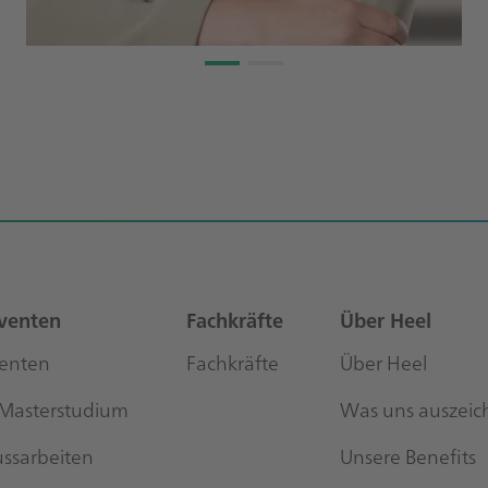
Laura Göppert
International Customer Care Managerin
Mehr erfahren
venten
Fachkräfte
Über Heel
venten
Fachkräfte
Über Heel
 Masterstudium
Was uns auszeic
ussarbeiten
Unsere Benefits