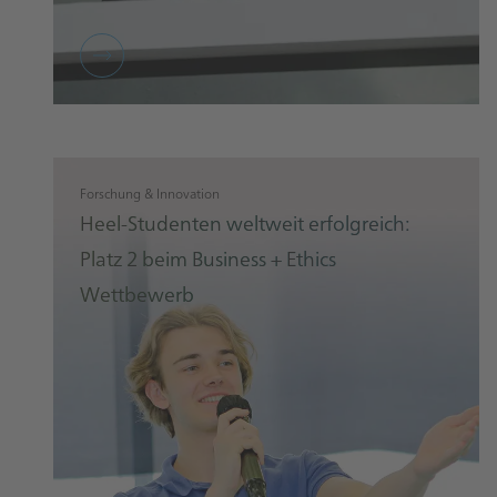
Erfahren Sie, wie Heel weltweiten
medizinischen Austausch und
Forschung & Innovation
internationale Zusammenarbeit fördert.
Heel-Studenten weltweit erfolgreich:
Platz 2 beim Business + Ethics
Wettbewerb