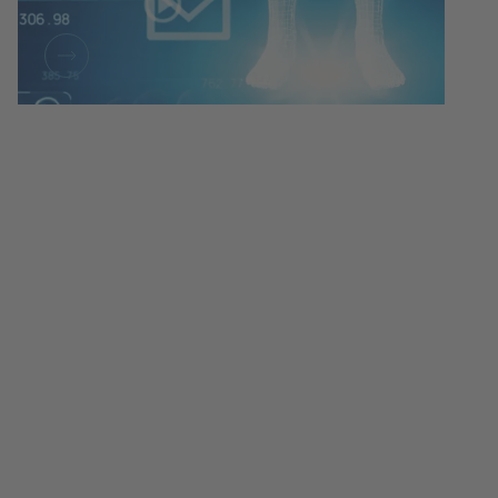
Heel entwickelt seit fast 90 Jahren
natürliche Arzneimittel – mit moderner
Forschung, höchsten evidenzbasierten
Standards und globalen Partnern für eine
gesündere Zukunft.