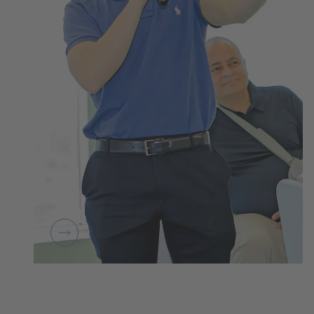
Heel-Studenten sichern sich Platz 2 beim
internationalen Business + Ethics