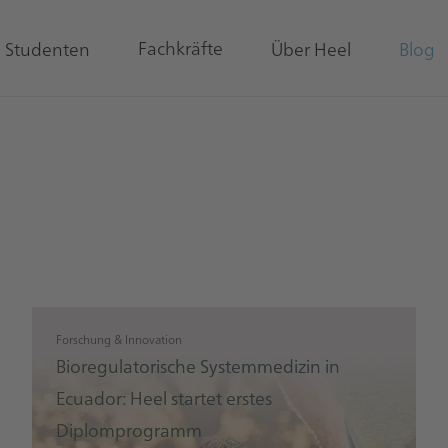
Fachkräfte
& Studenten
Über Heel
Blog
Forschung & Innovation
Bioregulatorische Systemmedizin in
Ecuador: Heel startet erstes
Diplomprogramm