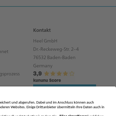
Kontakt
Heel GmbH
Dr.-Reckeweg-Str. 2–4
hnet
76532 Baden-Baden
Germany
gsprozess
Kontaktieren Sie uns
Facebook
Instagram
LinkedIn