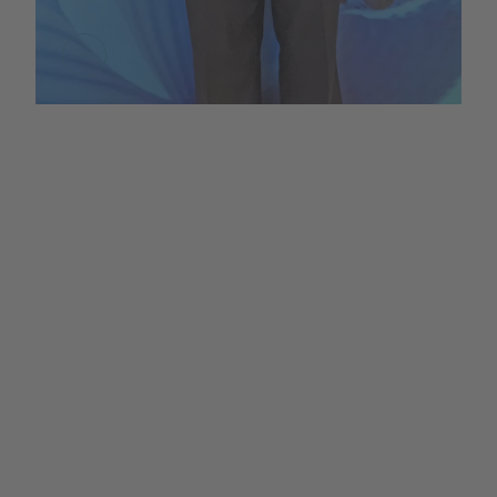
Heel Ecuador startet 2024 das erste
Diplomprogramm in Bioregulatorischer
Systemmedizin – mit Top-Partnern. Jetzt
mehr erfahren!