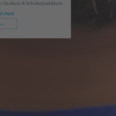
es Studium & Schülerpraktikum
i Heel
en