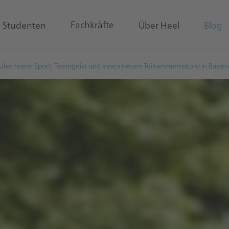
Fachkräfte
& Studenten
Über Heel
Blog
ufer feiern Sport, Teamgeist und einen neuen Teilnehmerrekord in Bade